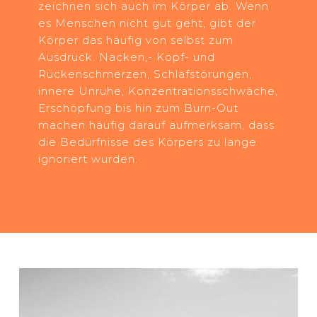
zeichnen sich auch im Körper ab. Wenn
es Menschen nicht gut geht, gibt der
Körper das häufig von selbst zum
Ausdruck. Nacken,- Kopf- und
Rückenschmerzen, Schlafstörungen,
innere Unruhe, Konzentrationsschwäche,
Erschöpfung bis hin zum Burn-Out
machen häufig darauf aufmerksam, dass
die Bedürfnisse des Körpers zu lange
ignoriert wurden.