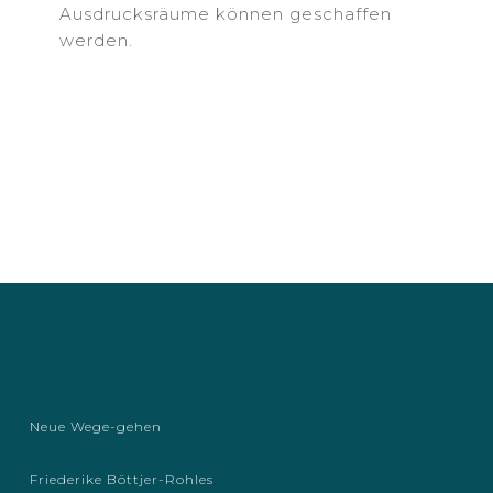
Ausdrucksräume können geschaffen
werden.
Neue Wege-gehen
Friederike Böttjer-Rohles